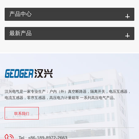
产品中心
最新产品
汉兴电气是一家专业生产：户内（外）真空断路器，隔离开关，电压互感器，
电流互感器，零序互感器，高压电力计量箱等 一系列高压电气产品。
联系我们
Tel :
+86-189-8972-2663