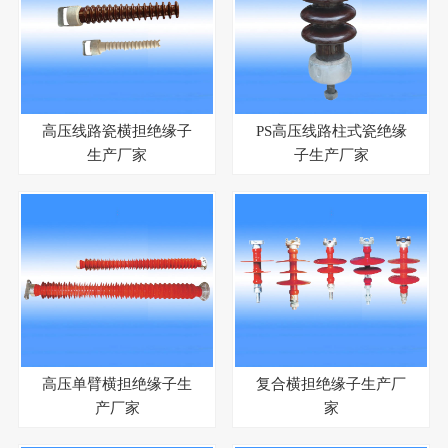
高压线路瓷横担绝缘子
PS高压线路柱式瓷绝缘
生产厂家
子生产厂家
高压单臂横担绝缘子生
复合横担绝缘子生产厂
产厂家
家