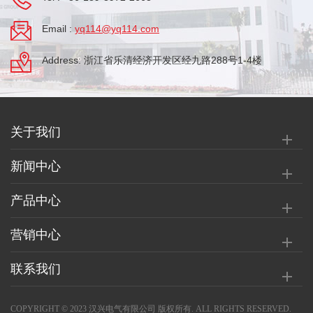
Email :
yq114@yq114.com
Address: 浙江省乐清经济开发区经九路288号1-4楼
关于我们
新闻中心
产品中心
营销中心
联系我们
COPYRIGHT © 2023 汉兴电气有限公司 版权所有. ALL RIGHTS RESERVED.