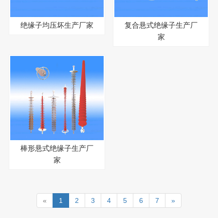
绝缘子均压坏生产厂家
复合悬式绝缘子生产厂
家
棒形悬式绝缘子生产厂
家
«
1
2
3
4
5
6
7
»