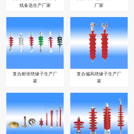
线备选生产厂家
厂家
复合耐张绝缘子生产厂
复合偏风绝缘子生产厂
家
家